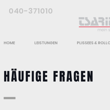
040-371010
HOME
LEISTUNGEN
PLISSEES & ROLL
HÄUFIGE FRAGEN