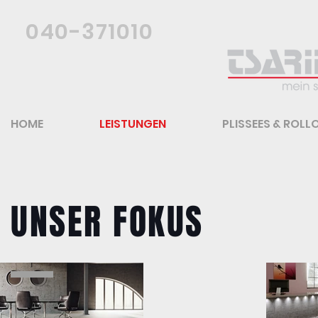
040-371010
HOME
LEISTUNGEN
PLISSEES & ROLL
UNSER FOKUS